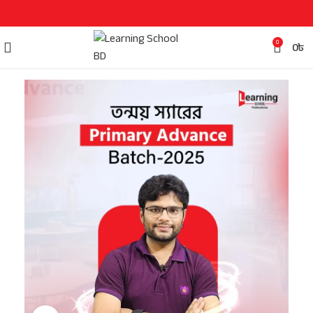
0
0
৳