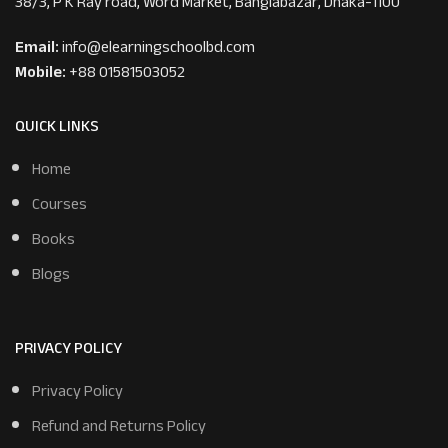
38/3, P K Ray road, Word Market, Banglabazar, Dhaka-1100
Email:
info@elearningschoolbd.com
Mobile:
+88 01581503052
QUICK LINKS
Home
Courses
Books
Blogs
PRIVACY POLICY
Privacy Policy
Refund and Returns Policy